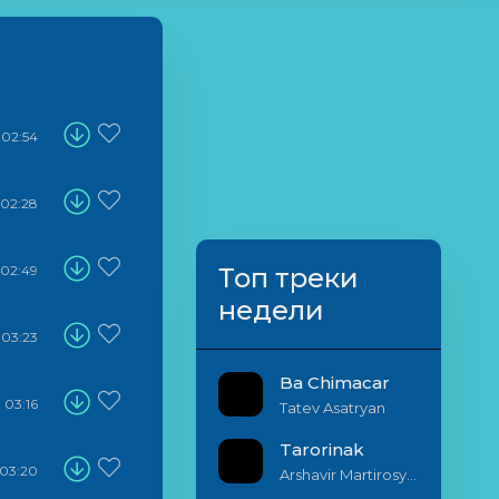
02:54
02:28
02:49
Топ треки
недели
03:23
Ba Chimacar
03:16
Tatev Asatryan
Tarorinak
03:20
Arshavir Martirosyan