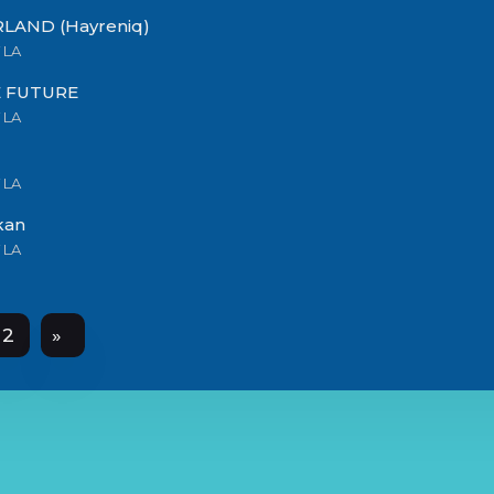
LAND (Hayreniq)
 LA
 FUTURE
 LA
 LA
kan
 LA
2
»