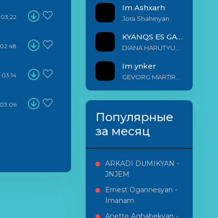
Im Ashxarh
03;22
Jora Shahinyan
KYANQS ES GALIS EM
02:48
DIANA HARUTYUNYAN & ARSHAK BERNECYAN
Im ynker
03:14
GEVORG MARTIROSYAN
03:06
Популярные
за месяц
ARKADI DUMIKYAN -
JNJEM
Ernest Ogannesyan -
Imanam
Anette Aghabekyan -