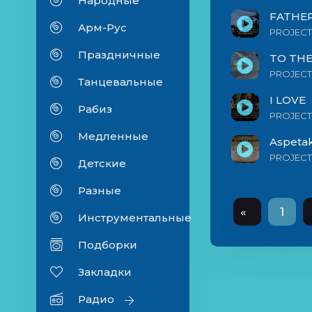
Народные
FATHER
Арм-Рус
PROJECT
Праздничные
TO THE
PROJECT
Танцевальные
I LOVE
Рабиз
PROJECT
Медленные
Aspeta
PROJECT
Детские
Разные
«
1
Инструментальные
Подборки
Закладки
Радио