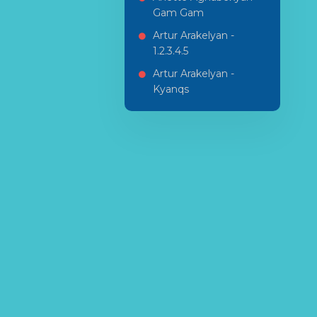
Gam Gam
Artur Arakelyan -
1.2.3.4.5
Artur Arakelyan -
Kyanqs