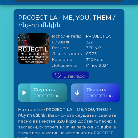
PROJECT LA - ME, YOU, THEM /
Ինչ-որ մեկին
Исполнитель:
PROJECT LA
Слушали:
322
Размер:
7.78 MB
Длительность:
03:23
Качество:
320 kbps
Добавлено:
14 ноя 2024
В закладки
Слушать
Скачать
PROJECT LA - ME, YOU, THEM / Ինչ-որ մեկին
PROJECT LA - ME, YOU, THEM / Ինչ-որ մեկին
На странице
PROJECT LA - ME, YOU, THEM /
Ինչ-որ մեկին
!. Вы сможете
слушать
и
скачать
песню в качестве
320 kbps
, добавить песню в
закладки, смотреть клип на песню в Youtube, а
также при нажатии на исполнителя
PROJECT