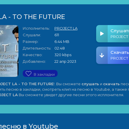
LA - TO THE FUTURE
Исполнитель:
PROJECT LA
Слушат
Слушали:
611
Размер:
6.44 MB
Длительность:
02:48
Скачать
Качество:
320 kbps
Добавлено:
22 апр 2023
В закладки
JECT LA - TO THE FUTURE
!. Вы сможете
слушать
и
скачать
песн
ить песню в закладки, смотреть клип на песню в Youtube, а также
OJECT LA
Вы сможете увидет другие песни этого исплонителя.
песню в Youtube