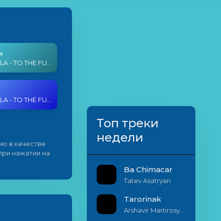
ь
PROJECT LA - TO THE FUTURE
PROJECT LA - TO THE FUTURE
Топ треки
недели
ю в качестве
 при нажатии на
Ba Chimacar
Tatev Asatryan
Tarorinak
Arshavir Martirosyan