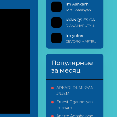
Im Ashxarh
Jora Shahinyan
KYANQS ES GALIS EM
DIANA HARUTYUNYAN & ARSHAK BERNECYAN
Im ynker
GEVORG MARTIROSYAN
Популярные
за месяц
ARKADI DUMIKYAN -
JNJEM
Ernest Ogannesyan -
Imanam
Anette Aghabekyan -