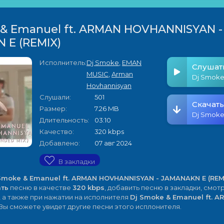
 & Emanuel ft. ARMAN HOVHANNISYAN -
 E (REMIX)
Исполнитель:
Dj Smoke
,
EMAN
Слушат
MUSIC
,
Arman
Hovhannisyan
Слушали:
501
Скачать
Размер:
7.26 MB
Длительность:
03:10
Качество:
320 kbps
Добавлено:
07 авг 2024
В закладки
Smoke & Emanuel ft. ARMAN HOVHANNISYAN - JAMANAKN E (REM
ать
песню в качестве
320 kbps
, добавить песню в закладки, смот
, а также при нажатии на исполнителя
Dj Smoke & Emanuel ft. 
Вы сможете увидет другие песни этого исплонителя.