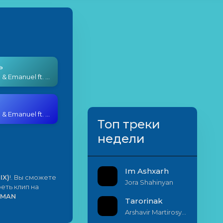
ь
Dj Smoke & Emanuel ft. ARMAN HOVHANNISYAN - JAMANAKN E (REMIX)
Dj Smoke & Emanuel ft. ARMAN HOVHANNISYAN - JAMANAKN E (REMIX)
Топ треки
недели
Im Ashxarh
IX)
!. Вы сможете
Jora Shahinyan
реть клип на
ARMAN
Tarorinak
Arshavir Martirosyan