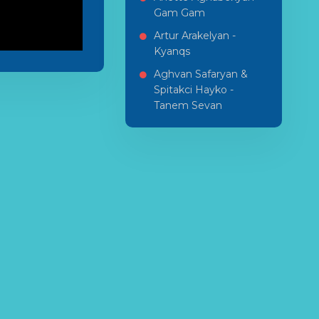
Gam Gam
Artur Arakelyan -
Kyanqs
Aghvan Safaryan &
Spitakci Hayko -
Tanem Sevan