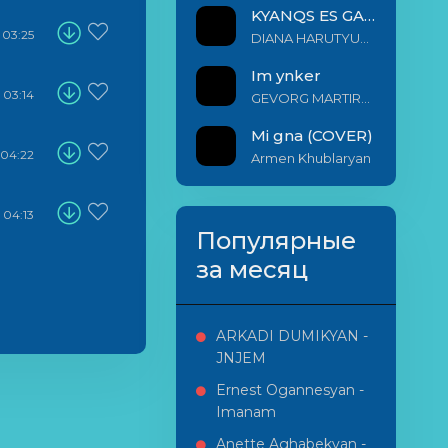
KYANQS ES GALIS EM
03:25
DIANA HARUTYUNYAN & ARSHAK BERNECYAN
Im ynker
03:14
GEVORG MARTIROSYAN
Mi gna (COVER)
04:22
Armen Khublaryan
04:13
Популярные
за месяц
ARKADI DUMIKYAN -
JNJEM
Ernest Ogannesyan -
Imanam
Anette Aghabekyan -