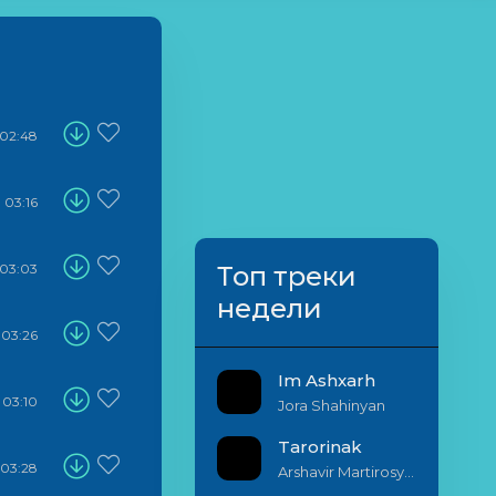
02:48
03:16
03:03
Топ треки
недели
03:26
Im Ashxarh
03:10
Jora Shahinyan
Tarorinak
03:28
Arshavir Martirosyan