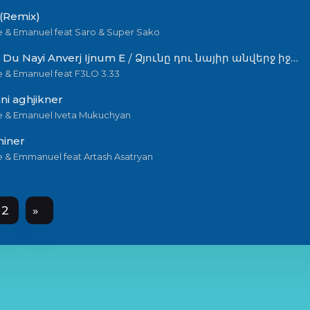
(Remix)
 & Emanuel feat Saro & Super Sako
Dzyune Du Nayi Anverj Ijnum E ⧸ Ձյունը դու նայիր անվերջ իջնում է
 & Emanuel feat F3LO 3.33
ni aghjikner
 & Emanuel Iveta Mukuchyan
hiner
 & Emmanuel feat Artash Asatryan
2
»