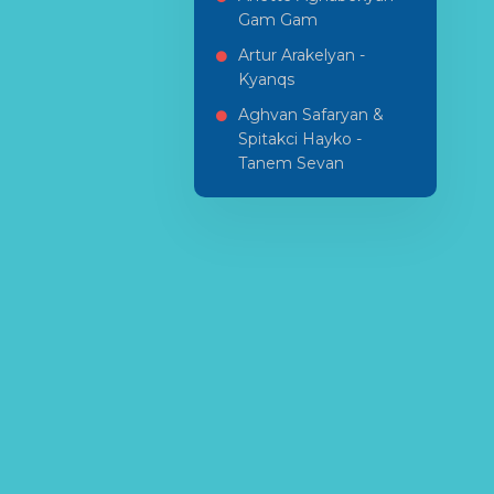
Gam Gam
Artur Arakelyan -
Kyanqs
Aghvan Safaryan &
Spitakci Hayko -
Tanem Sevan