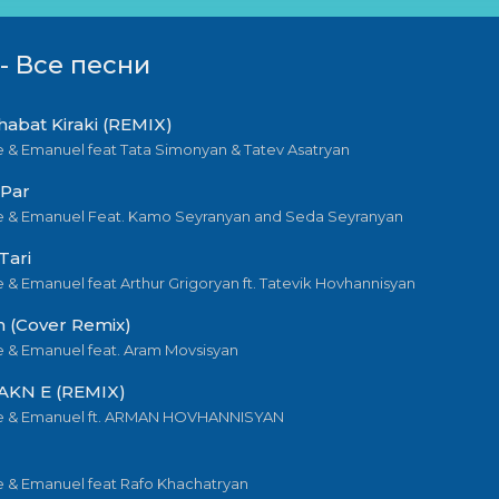
- Все песни
habat Kiraki (REMIX)
 & Emanuel feat Tata Simonyan & Tatev Asatryan
 Par
 & Emanuel Feat. Kamo Seyranyan and Seda Seyranyan
Tari
& Emanuel feat Arthur Grigoryan ft. Tatevik Hovhannisyan
h (Cover Remix)
 & Emanuel feat. Aram Movsisyan
KN E (REMIX)
e & Emanuel ft. ARMAN HOVHANNISYAN
 & Emanuel feat Rafo Khachatryan