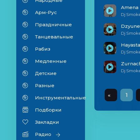
Народные
Amena 
Арм-Рус
Dj Smoke
Праздничные
Dj Smoke
Танцевальные
Hayasta
Рабиз
Dj Smoke
Медленные
Zurnac
Dj Smoke
Детские
Разные
«
1
Инструментальные
Подборки
Закладки
Радио