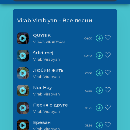
Virab Virabiyan - Все песни
QUYRIK
04:00
VIRAB VIRABYAN
Srtid mej
02:42
Virab Virabyan
Любим жить
03:16
Virab Virabyan
Nor Hay
03:55
Virab Virabyan
Песня о друге
03:25
Virab Virabyan
Ереван
03:54
Virab Virabyan