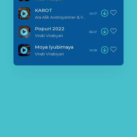
KAROT
04:17
Ara Alik Avetisyanner & Virab Virabyan
Popuri 2022
06:47
Virab Virabyan
Moya lyubimaya
04:18
Virab Virabiyan