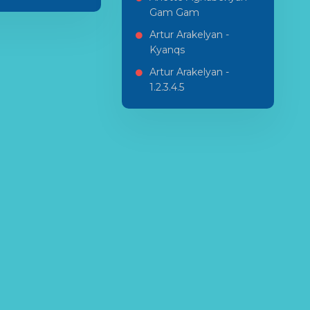
Gam Gam
Artur Arakelyan -
Kyanqs
Artur Arakelyan -
1.2.3.4.5