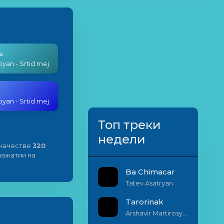
ь
byan - Srtid mej
byan - Srtid mej
Топ треки
недели
 качестве
320
 нажатии на
Ba Chimacar
Tatev Asatryan
Tarorinak
Arshavir Martirosyan