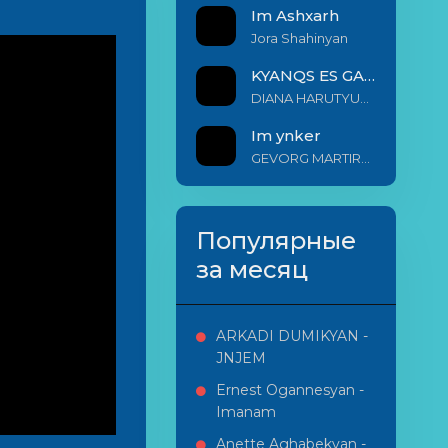
Im Ashxarh
Jora Shahinyan
KYANQS ES GALIS EM
DIANA HARUTYUNYAN & ARSHAK BERNECYAN
Im ynker
GEVORG MARTIROSYAN
Популярные
за месяц
ARKADI DUMIKYAN -
JNJEM
Ernest Ogannesyan -
Imanam
Anette Aghabekyan -