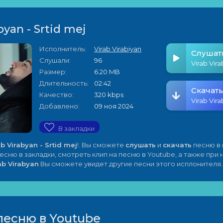
byan - Srtid mej
Исполнитель:
Virab Virabiyan
Слушат
Слушали:
96
Virab Vira
Размер:
6.20 MB
Длительность:
02:42
Скачать
Качество:
320 kbps
Virab Vira
Добавлено:
09 ноя 2024
В закладки
ab Virabyan - Srtid mej
!. Вы сможете
слушать
и
скачать
песню в
песню в закладки, смотреть клип на песню в Youtube, а также при
ab Virabyan
Вы сможете увидет другие песни этого исплонителя.
песню в Youtube