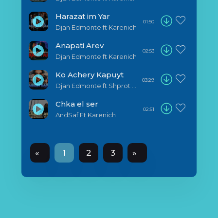
Harazat im Yar
01:50
Djan Edmonte ft Karenich
Anapati Arev
02:53
Djan Edmonte ft Karenich
Ko Achery Kapuyt
03:29
Djan Edmonte ft Shprot ft Karenich
Chka el ser
02:51
AndSaf Ft Karenich
«
1
2
3
»