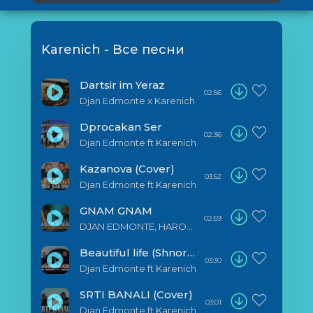
Karenich - Все песни
Dartsir im Yeraz
02:56
Djan Edmonte x Karenich
Dprocakan Ser
02:36
Djan Edmonte ft Karenich
Kazanova (Cover)
03:52
Djan Edmonte ft Karenich
GNAM GNAM
02:59
DJAN EDMONTE, HAROUT KHATCHOYAN, SHPROT, KARENICH
Beautiful life (Shnorhavor)
03:30
Djan Edmonte ft Karenich
SRTI BANALI (Cover)
03:01
Djan Edmonte ft Karenich