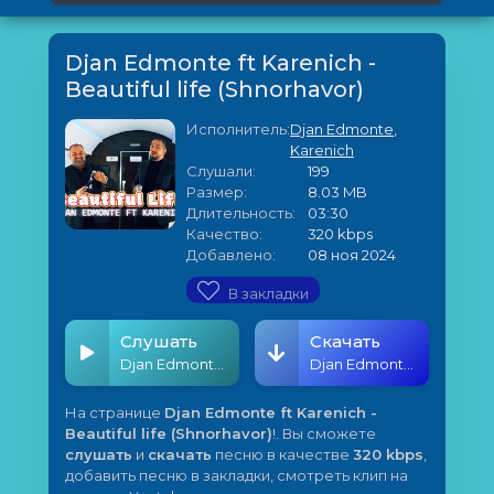
Djan Edmonte ft Karenich -
Beautiful life (Shnorhavor)
Исполнитель:
Djan Edmonte
,
Karenich
Слушали:
199
Размер:
8.03 MB
Длительность:
03:30
Качество:
320 kbps
Добавлено:
08 ноя 2024
В закладки
Слушать
Скачать
Djan Edmonte ft Karenich - Beautiful life (Shnorhavor)
Djan Edmonte ft Karenich - Beautiful life (Shnorhavor)
На странице
Djan Edmonte ft Karenich -
Beautiful life (Shnorhavor)
!. Вы сможете
слушать
и
скачать
песню в качестве
320 kbps
,
добавить песню в закладки, смотреть клип на