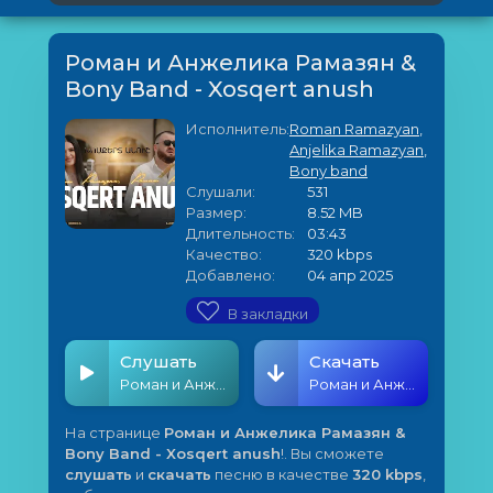
Роман и Анжелика Рамазян &
Bony Band - Xosqert anush
Исполнитель:
Roman Ramazyan
,
Anjelika Ramazyan
,
Bony band
Слушали:
531
Размер:
8.52 MB
Длительность:
03:43
Качество:
320 kbps
Добавлено:
04 апр 2025
В закладки
Слушать
Скачать
Роман и Анжелика Рамазян & Bony Band - Xosqert anush
Роман и Анжелика Рамазян & Bony Band - Xosqert anush
На странице
Роман и Анжелика Рамазян &
Bony Band - Xosqert anush
!. Вы сможете
слушать
и
скачать
песню в качестве
320 kbps
,