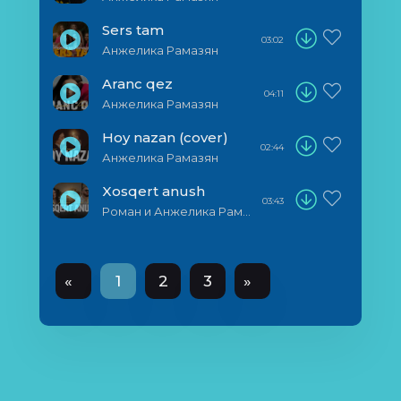
Sers tam
03:02
Анжелика Рамазян
Aranc qez
04:11
Анжелика Рамазян
Hoy nazan (cover)
02:44
Анжелика Рамазян
Xosqert anush
03:43
Роман и Анжелика Рамазян & Bony Band
«
1
2
3
»