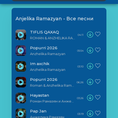
Anjelika Ramazyan - Все песни
TIFLIS QAXAQ
04:11
ROMAN & ANZHELIKA RAMAZYAN
Popurri 2026
05:54
Anzhelika Ramazyan
Im axchik
03:10
Anzhelika Ramazyan
Popurri 2026
06:26
Roman & Anzhelika Ramazyan
Hayastan
03:26
Роман Рамазян и Анжелика Рамазян
Pap Jan
03:19
Анжелика Рамазян