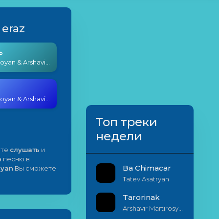
 eraz
ь
Toros Papoyan & Arshavir Martirosyan - Mi qnqush eraz
Toros Papoyan & Arshavir Martirosyan - Mi qnqush eraz
Топ треки
недели
ете
слушать
и
а песню в
Ba Chimacar
syan
Вы сможете
Tatev Asatryan
Tarorinak
Arshavir Martirosyan