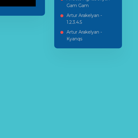
Gam Gam
Artur Arakelyan -
1.2.3.4.5
Artur Arakelyan -
Kyanqs