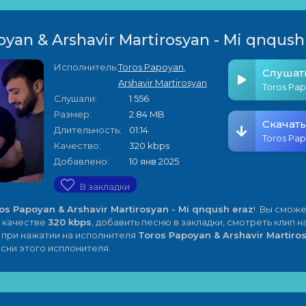
oyan & Arshavir Martirosyan - Mi qnqush
Исполнитель:
Toros Papoyan
,
Слушат
Arshavir Martirosyan
Слушали:
1 556
Размер:
2.84 MB
Скачать
Длительность:
01:14
Качество:
320 kbps
Добавлено:
10 янв 2025
В закладки
os Papoyan & Arshavir Martirosyan - Mi qnqush eraz
!. Вы смож
 качестве
320 kbps
, добавить песню в закладки, смотреть клип н
е при нажатии на исполнителя
Toros Papoyan & Arshavir Martiro
есни этого исплонителя.