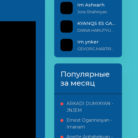
Im Ashxarh
Jora Shahinyan
KYANQS ES GALIS EM
DIANA HARUTYUNYAN & ARSHAK BERNECYAN
Im ynker
GEVORG MARTIROSYAN
Популярные
за месяц
ARKADI DUMIKYAN -
JNJEM
Ernest Ogannesyan -
Imanam
Anette Aghabekyan -