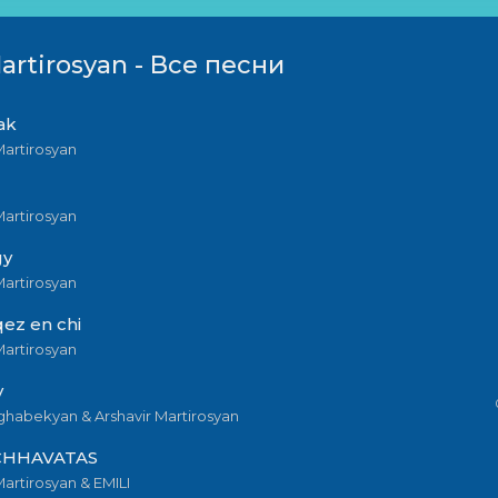
Martirosyan - Все песни
ak
Martirosyan
Martirosyan
gy
Martirosyan
qez en chi
Martirosyan
v
ghabekyan & Arshavir Martirosyan
CHHAVATAS
Martirosyan & EMILI