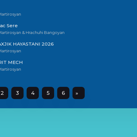
Martirosyan
ac Sere
 Martirosyan & Hrachuhi Bangoyan
AXJIK HAYASTANI 2026
Martirosyan
RIT MECH
Martirosyan
2
3
4
5
6
»