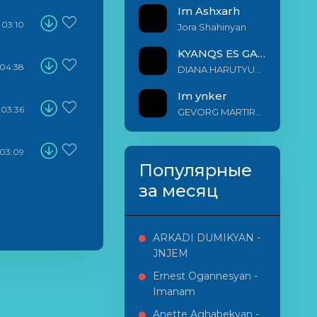
Im Ashxarh
03:10
Jora Shahinyan
KYANQS ES GALIS EM
04:38
DIANA HARUTYUNYAN & ARSHAK BERNECYAN
Im ynker
03:36
GEVORG MARTIROSYAN
03:09
Популярные
за месяц
ARKADI DUMIKYAN -
JNJEM
Ernest Ogannesyan -
Imanam
Anette Aghabekyan -