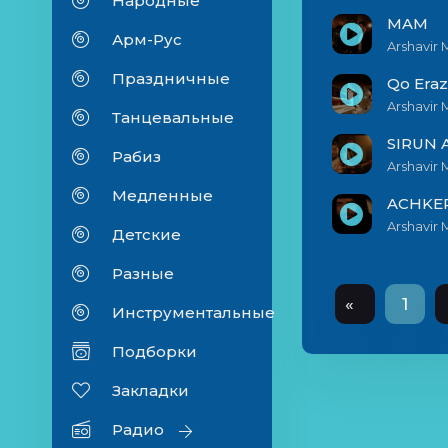
Народные
MAM
Арм-Рус
Arshavir 
Праздничные
Qo Eraz
Arshavir
Танцевальные
SIRUN 
Рабиз
Arshavir 
Медленные
ACHKE
Arshavir 
Детские
Разные
«
1
Инструментальные
Подборки
Закладки
Радио