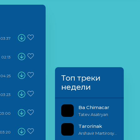
03:37
02:13
04:25
Топ треки
недели
03:23
Ba Chimacar
03:00
Tatev Asatryan
Tarorinak
03:20
Arshavir Martirosyan