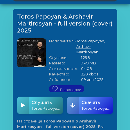
Toros Papoyan & Arshavir
Martirosyan - full version (cover)
2025
Исполнитель:
Toros Papoyan
,
Arshavir
Martirosyan
Слушали:
1 298
Размер:
9.49 MB
Длительность:
04:08
Качество:
320 kbps
Добавлено:
09 янв 2025
В закладки
Слушать
Скачать
Toros Papoyan & Arshavir Martirosyan - full version (cover) 2025
Toros Papoyan & Arshavir Martirosyan - full version (cover) 2025
На странице
Toros Papoyan & Arshavir
Martirosyan - full version (cover) 2025
!. Вы