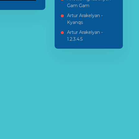
Gam Gam
Artur Arakelyan -
Kyanqs
Artur Arakelyan -
1.2.3.4.5