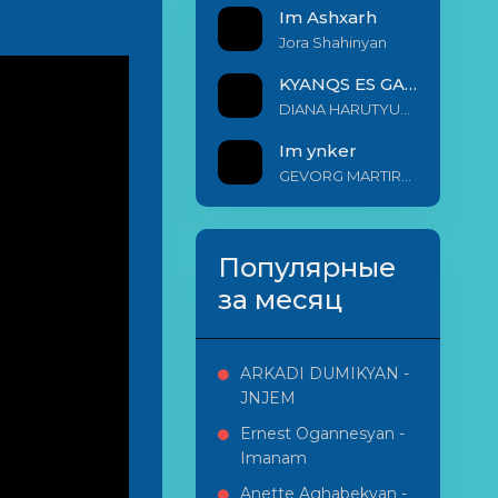
Im Ashxarh
Jora Shahinyan
KYANQS ES GALIS EM
DIANA HARUTYUNYAN & ARSHAK BERNECYAN
Im ynker
GEVORG MARTIROSYAN
Популярные
за месяц
ARKADI DUMIKYAN -
JNJEM
Ernest Ogannesyan -
Imanam
Anette Aghabekyan -