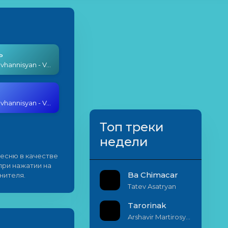
ь
Arman Hovhannisyan - Vay Babo
Arman Hovhannisyan - Vay Babo
Топ треки
недели
есню в качестве
 при нажатии на
Ba Chimacar
нителя.
Tatev Asatryan
Tarorinak
Arshavir Martirosyan