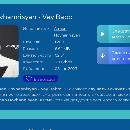
hannisyan - Vay Babo
Исполнитель:
Arman
Слушат
Hovhannisyan
Слушали:
1 208
Размер:
6.64 MB
Скачать
Длительность:
02:54
Качество:
320 kbps
Добавлено:
05 янв 2023
В закладки
an Hovhannisyan - Vay Babo
!. Вы сможете
слушать
и
скачать
п
ить песню в закладки, смотреть клип на песню в Youtube, а также
man Hovhannisyan
Вы сможете увидет другие песни этого испло