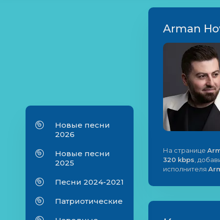
Arman Hov
Новые песни
2026
На странице
Arm
Новые песни
320 kbps
, добав
2025
исполнителя
Ar
Песни 2024-2021
Патриотические