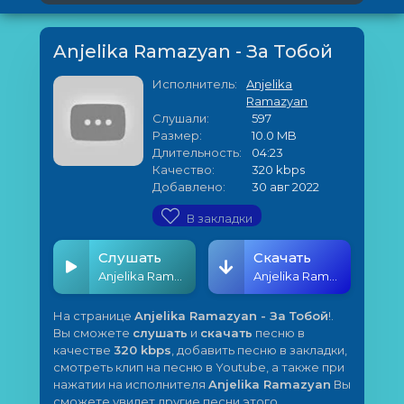
Anjelika Ramazyan - За Тобой
Исполнитель:
Anjelika
Ramazyan
Слушали:
597
Размер:
10.0 MB
Длительность:
04:23
Качество:
320 kbps
Добавлено:
30 авг 2022
В закладки
Слушать
Скачать
Anjelika Ramazyan - За Тобой
Anjelika Ramazyan - За Тобой
На странице
Anjelika Ramazyan - За Тобой
!.
Вы сможете
слушать
и
скачать
песню в
качестве
320 kbps
, добавить песню в закладки,
смотреть клип на песню в Youtube, а также при
нажатии на исполнителя
Anjelika Ramazyan
Вы
сможете увидет другие песни этого