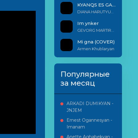
KYANQS ES GALIS EM
DIANA HARUTYUNYAN & ARSHAK BERNECYAN
Im ynker
GEVORG MARTIROSYAN
Mi gna (COVER)
Armen Khublaryan
Популярные
за месяц
ARKADI DUMIKYAN -
JNJEM
Ernest Ogannesyan -
Imanam
Anette Aghabekyan -