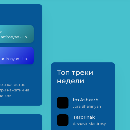
ь
Arshavir Martirosyan - Loreci
Arshavir Martirosyan - Loreci
Топ треки
недели
ю в качестве
 при нажатии на
нителя.
Im Ashxarh
Jora Shahinyan
Tarorinak
Arshavir Martirosyan