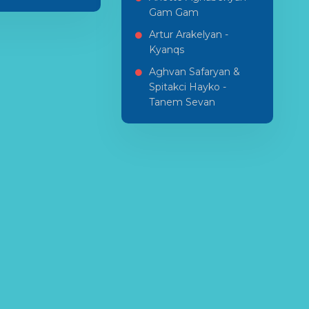
Gam Gam
Artur Arakelyan -
Kyanqs
Aghvan Safaryan &
Spitakci Hayko -
Tanem Sevan