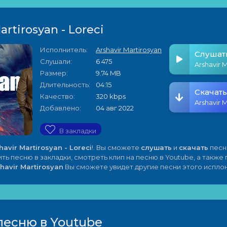
artirosyan - Loreci
Исполнитель:
Arshavir Martirosyan
Слушат
Слушали:
6 475
Размер:
9.74 MB
Длительность:
04:15
Скачать
Качество:
320 kbps
Добавлено:
04 авг 2022
В закладки
havir Martirosyan - Loreci
!. Вы сможете
слушать
и
скачать
песн
ить песню в закладки, смотреть клип на песню в Youtube, а также
havir Martirosyan
Вы сможете увидет другие песни этого испло
песню в Youtube