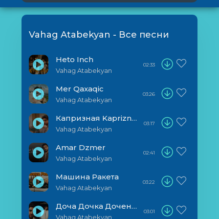
Vahag Atabekyan - Все песни
Heto Inch
02:33
Vahag Atabekyan
Mer Qaxaqic
03:26
Vahag Atabekyan
Капризная Kapriznaya
03:17
Vahag Atabekyan
Amar Dzmer
02:41
Vahag Atabekyan
Машина Ракета
03:22
Vahag Atabekyan
Доча Дочка Доченька
03:01
Vahag Atabekyan