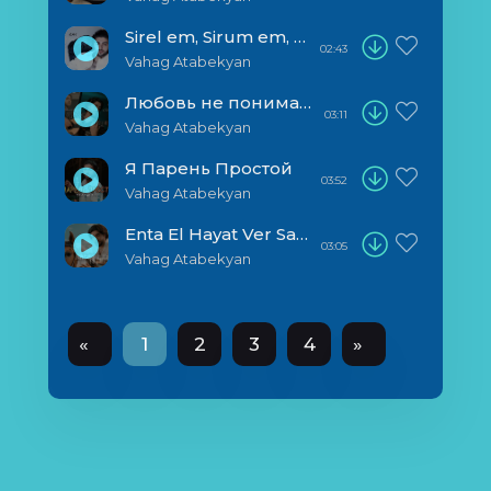
Sirel em, Sirum em, Ksirem
02:43
Vahag Atabekyan
Любовь не понимает слов
03:11
Vahag Atabekyan
Я Парень Простой
03:52
Vahag Atabekyan
Enta El Hayat Ver Sareric
03:05
Vahag Atabekyan
«
1
2
3
4
»