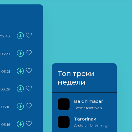
02:48
03:29
03:21
Топ треки
недели
03:29
Ba Chimacar
03:16
Tatev Asatryan
Tarorinak
03:16
Arshavir Martirosyan