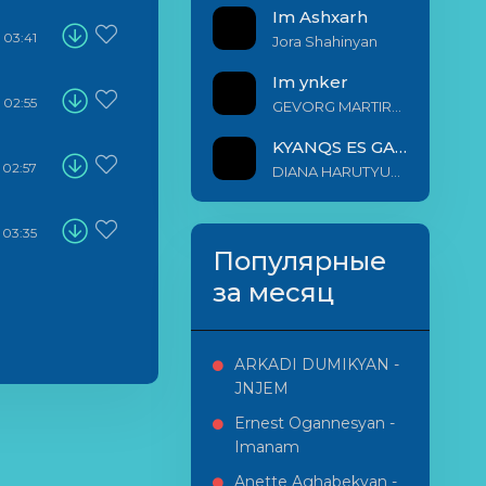
Im Ashxarh
03:41
Jora Shahinyan
Im ynker
02:55
GEVORG MARTIROSYAN
KYANQS ES GALIS EM
02:57
DIANA HARUTYUNYAN & ARSHAK BERNECYAN
03:35
Популярные
за месяц
ARKADI DUMIKYAN -
JNJEM
Ernest Ogannesyan -
Imanam
Anette Aghabekyan -