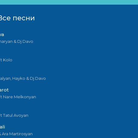
 Все песни
va
aryan & Dj Davo
t Kolo
alyan, Hayko & Dj Davo
arot
Ft Nare Melkonyan
t Tatul Avoyan
ali
 Ara Martirosyan