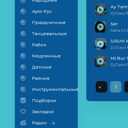
Народные
Ay Tari
Арм-Рус
Dj Davo f
Праздничные
Ser
Nana DJ
Танцевальные
SIRUN 
Рабиз
DJ Davo f
Медленные
Mi Bur 
Dj Davo 
Детские
Разные
«
1
Инструментальные
Подборки
Закладки
Радио