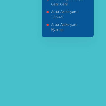
Gam Gam
Artur Arakelyan -
1.2.3.4.5
Artur Arakelyan -
Kyanqs