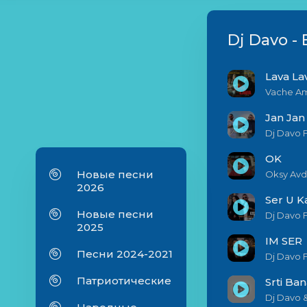
Dj Davo -
Lava La
Vache Am
Jan Jan
Dj Davo F
OK
Новые песни
Oksy Avd
2026
Ser U K
Новые песни
Dj Davo 
2025
IM SER
Песни 2024-2021
Dj Davo F
Патриотические
Srti Ban
Dj Davo &