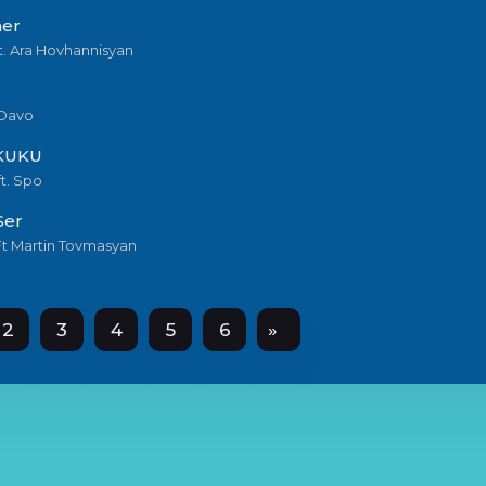
ner
t. Ara Hovhannisyan
 Davo
KUKU
t. Spo
Ser
Ft Martin Tovmasyan
2
3
4
5
6
»