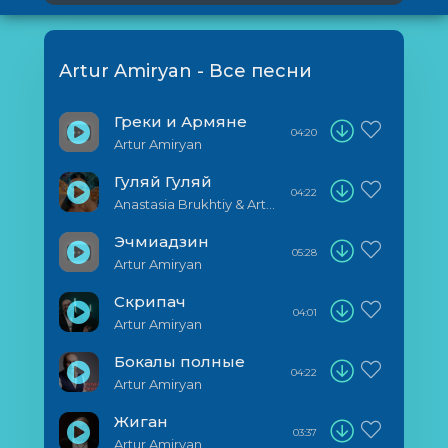
Artur Amiryan - Все песни
Греки и Армяне
04:20
Artur Amiryan
Гуляй Гуляй
04:22
Anastasia Brukhtiy & Artur Amiryan
Эчмиадзин
05:28
Artur Amiryan
Скрипач
04:01
Artur Amiryan
Бокалы полные
04:22
Artur Amiryan
Жиган
03:37
Artur Amiryan