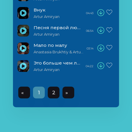
Внук
04:43
Artur Amiryan
Песня первой любви / Yerevani Sirun Aghjik
06:54
Artur Amiryan
Мало по малу
03:14
Anastasia Brukhtiy & Artur Amiryan
Это больше чем любовь
04:22
Artur Amiryan
«
1
2
»