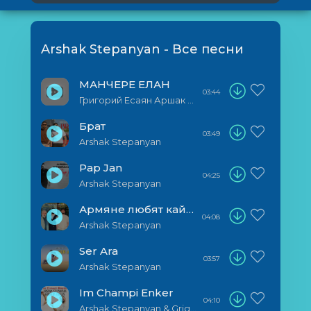
Arshak Stepanyan - Все песни
МАНЧЕРЕ ЕЛАН
03:44
Григорий Есаян Аршак Степанян
Брат
03:49
Arshak Stepanyan
Pap Jan
04:25
Arshak Stepanyan
Армяне любят кайфовать душой
04:08
Arshak Stepanyan
Ser Ara
03:57
Arshak Stepanyan
Im Champi Enker
04:10
Arshak Stepanyan & Grigory Esayan