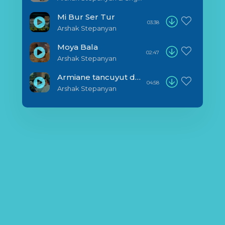
Mi Bur Ser Tur
03:38
Arshak Stepanyan
Moya Bala
02:47
Arshak Stepanyan
Armiane tancuyut do utra
04:58
Arshak Stepanyan