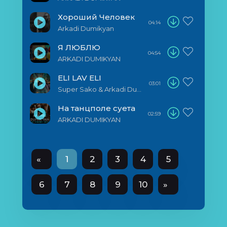
Хороший Человек
04:14
Arkadi Dumikyan
Я ЛЮБЛЮ
04:54
ARKADI DUMIKYAN
ELI LAV ELI
03:01
Super Sako & Arkadi Dumikyan
На танцполе суета
02:59
ARKADI DUMIKYAN
«
1
2
3
4
5
6
7
8
9
10
»