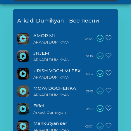
Arkadi Dumikyan - Все песни
AMOR MI
04:04
ARKADI DUMIKYAN
JNJEM
03:19
ARKADI DUMIKYAN
URISH VOCH MI TEX
03:13
ARKADI DUMIKYAN
MOYA DOCHENKA
03:43
ARKADI DUMIKYAN
Eiffel
03:21
Arkadi Dumikyan
Mankutyan ser
03:07
ARKADI DUMIKYAN