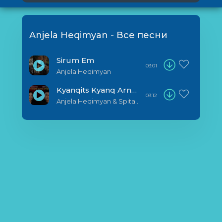
Anjela Heqimyan - Все песни
Sirum Em
03:01
Anjela Heqimyan
Kyanqits Kyanq Arnem
03:12
Anjela Heqimyan & Spitakci Hayko