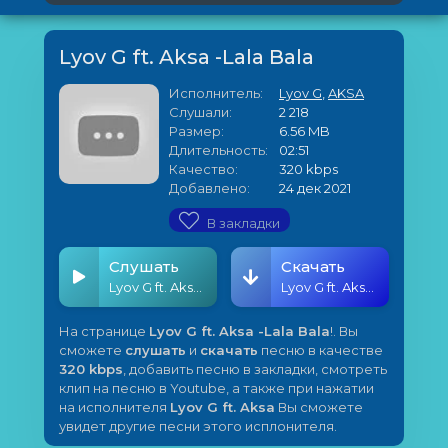
Lyov G ft. Aksa -Lala Bala
Исполнитель:
Lyov G
,
AKSA
Слушали:
2 218
Размер:
6.56 MB
Длительность:
02:51
Качество:
320 kbps
Добавлено:
24 дек 2021
В закладки
Слушать
Скачать
Lyov G ft. Aksa -Lala Bala
Lyov G ft. Aksa -Lala Bala
На странице
Lyov G ft. Aksa -Lala Bala
!. Вы
сможете
слушать
и
скачать
песню в качестве
320 kbps
, добавить песню в закладки, смотреть
клип на песню в Youtube, а также при нажатии
на исполнителя
Lyov G ft. Aksa
Вы сможете
увидет другие песни этого исплонителя.