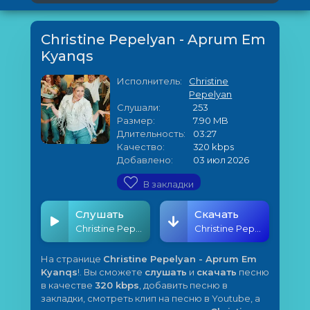
Christine Pepelyan - Aprum Em
Kyanqs
Исполнитель:
Christine
Pepelyan
Слушали:
253
Размер:
7.90 MB
Длительность:
03:27
Качество:
320 kbps
Добавлено:
03 июл 2026
В закладки
Слушать
Скачать
Christine Pepelyan - Aprum Em Kyanqs
Christine Pepelyan - Aprum Em Kyanqs
На странице
Christine Pepelyan - Aprum Em
Kyanqs
!. Вы сможете
слушать
и
скачать
песню
в качестве
320 kbps
, добавить песню в
закладки, смотреть клип на песню в Youtube, а