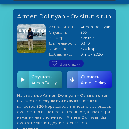
Armen Dolinyan - Ov sirun sirun
Исполнитель:
Armen Dolinyan
Слушали:
355
Размер:
7.26 MB
Длительность:
03:10
Качество:
320 kbps
Добавлено:
01 июн 2026
В закладки
Слушать
Скачать
Armen Dolinyan - Ov sirun sirun
Armen Dolinyan - Ov sirun sirun
На странице
Armen Dolinyan - Ov sirun sirun
!.
Вы сможете
слушать
и
скачать
песню в
качестве
320 kbps
, добавить песню в закладки,
смотреть клип на песню в Youtube, а также при
нажатии на исполнителя
Armen Dolinyan
Вы
сможете увидет другие песни этого
исплонителя.