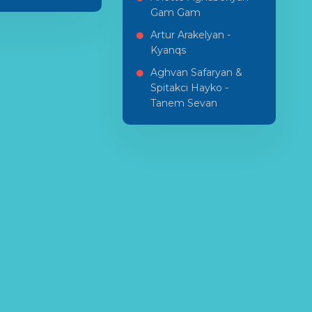
Gam Gam
Artur Arakelyan -
Kyanqs
Aghvan Safaryan &
Spitakci Hayko -
Tanem Sevan