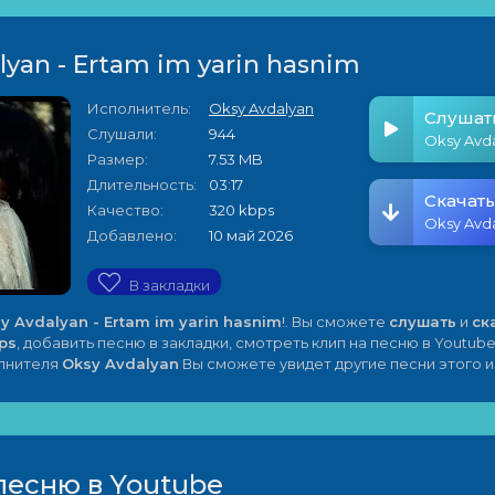
lyan - Ertam im yarin hasnim
Исполнитель:
Oksy Avdalyan
Слушат
Слушали:
944
Размер:
7.53 MB
Длительность:
03:17
Скачать
Качество:
320 kbps
Добавлено:
10 май 2026
В закладки
y Avdalyan - Ertam im yarin hasnim
!. Вы сможете
слушать
и
ск
ps
, добавить песню в закладки, смотреть клип на песню в Youtube
олнителя
Oksy Avdalyan
Вы сможете увидет другие песни этого 
песню в Youtube