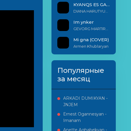
KYANQS ES GALIS EM
DIANA HARUTYUNYAN & ARSHAK BERNECYAN
Im ynker
GEVORG MARTIROSYAN
Mi gna (COVER)
Armen Khublaryan
Популярные
за месяц
ARKADI DUMIKYAN -
JNJEM
Ernest Ogannesyan -
Imanam
Anette Aghabekyan -