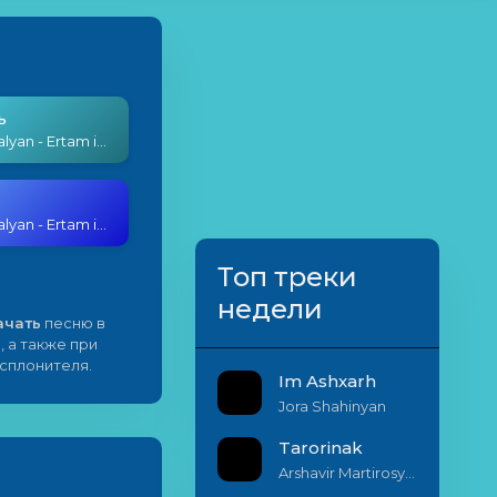
ь
Oksy Avdalyan - Ertam im yarin hasnim
Oksy Avdalyan - Ertam im yarin hasnim
Топ треки
недели
ачать
песню в
, а также при
исплонителя.
Im Ashxarh
Jora Shahinyan
Tarorinak
Arshavir Martirosyan