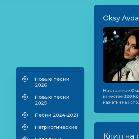
Oksy Avda
Новые песни
2026
На странице
Oks
качестве
320 kb
Новые песни
нажатии на исп
2025
Песни 2024-2021
Патриотические
Клип на 