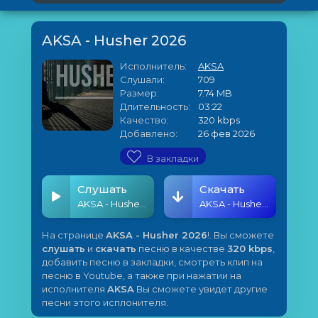
AKSA - Husher 2026
Исполнитель:
AKSA
Слушали:
709
Размер:
7.74 MB
Длительность:
03:22
Качество:
320 kbps
Добавлено:
26 фев 2026
В закладки
Слушать
Скачать
AKSA - Husher 2026
AKSA - Husher 2026
На странице
AKSA - Husher 2026
!. Вы сможете
слушать
и
скачать
песню в качестве
320 kbps
,
добавить песню в закладки, смотреть клип на
песню в Youtube, а также при нажатии на
исполнителя
AKSA
Вы сможете увидет другие
песни этого исплонителя.