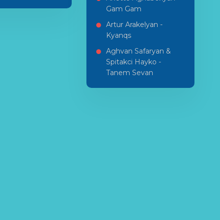
Gam Gam
Artur Arakelyan -
Kyanqs
Aghvan Safaryan &
Spitakci Hayko -
Tanem Sevan