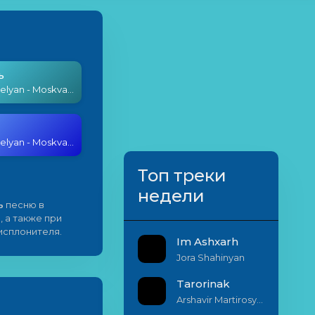
ь
Artur Arakelyan - Moskva / Yerevan
Artur Arakelyan - Moskva / Yerevan
Топ треки
недели
ь
песню в
, а также при
исплонителя.
Im Ashxarh
Jora Shahinyan
Tarorinak
Arshavir Martirosyan