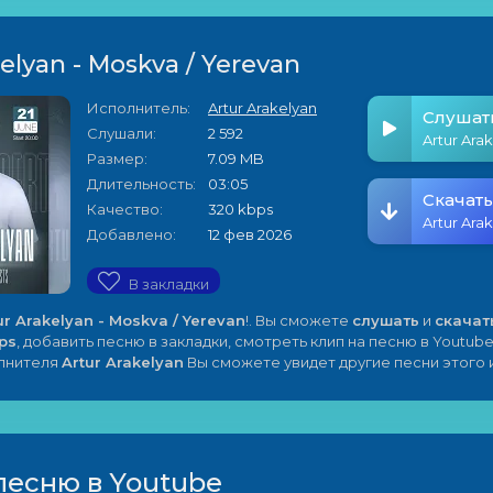
elyan - Moskva / Yerevan
Исполнитель:
Artur Arakelyan
Слушат
Слушали:
2 592
Размер:
7.09 MB
Длительность:
03:05
Скачать
Качество:
320 kbps
Добавлено:
12 фев 2026
В закладки
ur Arakelyan - Moskva / Yerevan
!. Вы сможете
слушать
и
скачат
ps
, добавить песню в закладки, смотреть клип на песню в Youtube
олнителя
Artur Arakelyan
Вы сможете увидет другие песни этого 
песню в Youtube