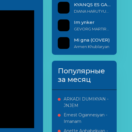
KYANQS ES GALIS EM
DIANA HARUTYUNYAN & ARSHAK BERNECYAN
Im ynker
GEVORG MARTIROSYAN
Mi gna (COVER)
Armen Khublaryan
Популярные
за месяц
ARKADI DUMIKYAN -
JNJEM
Ernest Ogannesyan -
Imanam
Anette Aghabekyan -