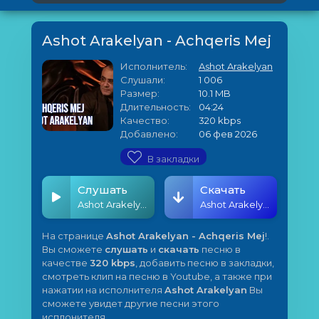
Ashot Arakelyan - Achqeris Mej
Исполнитель:
Ashot Arakelyan
Слушали:
1 006
Размер:
10.1 MB
Длительность:
04:24
Качество:
320 kbps
Добавлено:
06 фев 2026
В закладки
Слушать
Скачать
Ashot Arakelyan - Achqeris Mej
Ashot Arakelyan - Achqeris Mej
На странице
Ashot Arakelyan - Achqeris Mej
!.
Вы сможете
слушать
и
скачать
песню в
качестве
320 kbps
, добавить песню в закладки,
смотреть клип на песню в Youtube, а также при
нажатии на исполнителя
Ashot Arakelyan
Вы
сможете увидет другие песни этого
исплонителя.