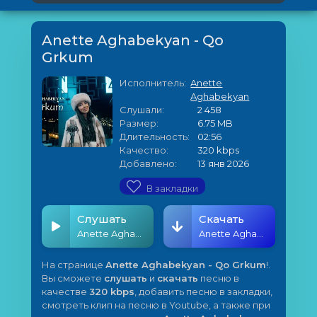
Anette Aghabekyan - Qo
Grkum
Исполнитель:
Anette
Aghabekyan
Слушали:
2 458
Размер:
6.75 MB
Длительность:
02:56
Качество:
320 kbps
Добавлено:
13 янв 2026
В закладки
Слушать
Скачать
Anette Aghabekyan - Qo Grkum
Anette Aghabekyan - Qo Grkum
На странице
Anette Aghabekyan - Qo Grkum
!.
Вы сможете
слушать
и
скачать
песню в
качестве
320 kbps
, добавить песню в закладки,
смотреть клип на песню в Youtube, а также при