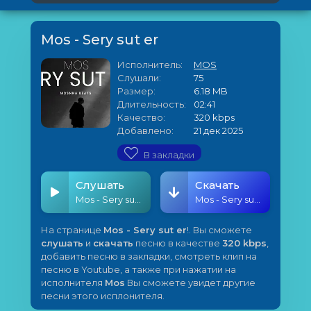
Mos - Sery sut er
Исполнитель:
MOS
Слушали:
75
Размер:
6.18 MB
Длительность:
02:41
Качество:
320 kbps
Добавлено:
21 дек 2025
В закладки
Слушать
Скачать
Mos - Sery sut er
Mos - Sery sut er
На странице
Mos - Sery sut er
!. Вы сможете
слушать
и
скачать
песню в качестве
320 kbps
,
добавить песню в закладки, смотреть клип на
песню в Youtube, а также при нажатии на
исполнителя
Mos
Вы сможете увидет другие
песни этого исплонителя.