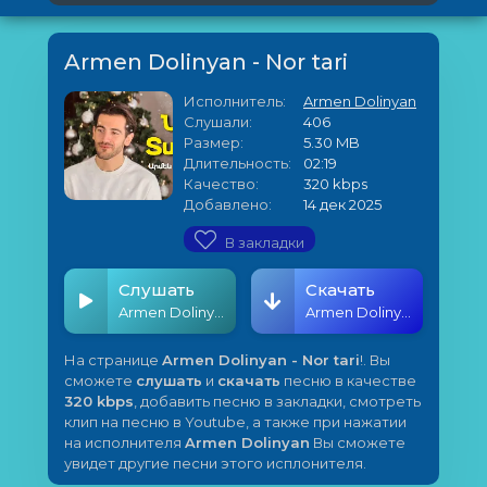
Armen Dolinyan - Nor tari
Исполнитель:
Armen Dolinyan
Слушали:
406
Размер:
5.30 MB
Длительность:
02:19
Качество:
320 kbps
Добавлено:
14 дек 2025
В закладки
Слушать
Скачать
Armen Dolinyan - Nor tari
Armen Dolinyan - Nor tari
На странице
Armen Dolinyan - Nor tari
!. Вы
сможете
слушать
и
скачать
песню в качестве
320 kbps
, добавить песню в закладки, смотреть
клип на песню в Youtube, а также при нажатии
на исполнителя
Armen Dolinyan
Вы сможете
увидет другие песни этого исплонителя.