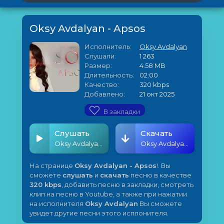
Oksy Avdalyan - Apsos
Исполнитель:
Oksy Avdalyan
Слушали:
1 263
Размер:
4.58 MB
Длительность:
02:00
Качество:
320 kbps
Добавлено:
21 окт 2025
В закладки
Слушать
Скачать
Oksy Avdalyan - Apsos
Oksy Avdalyan - Apsos
На странице
Oksy Avdalyan - Apsos
!. Вы
сможете
слушать
и
скачать
песню в качестве
320 kbps
, добавить песню в закладки, смотреть
клип на песню в Youtube, а также при нажатии
на исполнителя
Oksy Avdalyan
Вы сможете
увидет другие песни этого исплонителя.