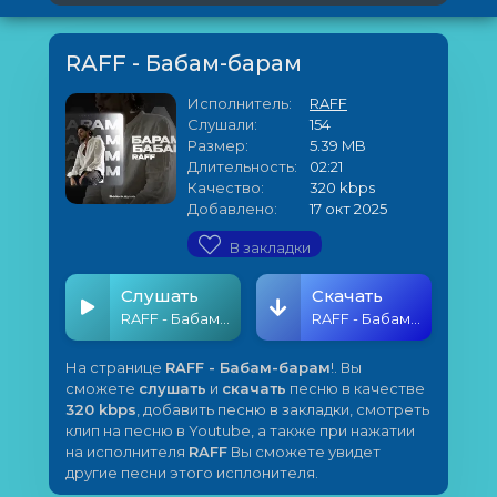
RAFF - Бабам-барам
Исполнитель:
RAFF
Слушали:
154
Размер:
5.39 MB
Длительность:
02:21
Качество:
320 kbps
Добавлено:
17 окт 2025
В закладки
Слушать
Скачать
RAFF - Бабам-барам
RAFF - Бабам-барам
На странице
RAFF - Бабам-барам
!. Вы
сможете
слушать
и
скачать
песню в качестве
320 kbps
, добавить песню в закладки, смотреть
клип на песню в Youtube, а также при нажатии
на исполнителя
RAFF
Вы сможете увидет
другие песни этого исплонителя.