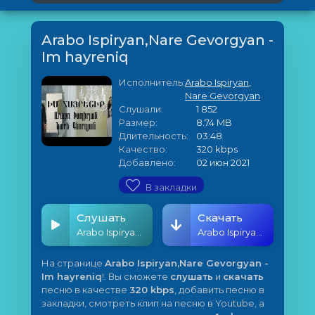
Arabo Ispiryan,Nare Gevorgyan -
Im hayreniq
Исполнитель:
Arabo Ispiryan
,
Nare Gevorgyan
Слушали:
1 852
Размер:
8.74 MB
Длительность:
03:48
Качество:
320 kbps
Добавлено:
02 июн 2021
В закладки
Слушать
Скачать
Arabo Ispiryan,Nare Gevorgyan - Im hayreniq
Arabo Ispiryan,Nare Gevorgyan - Im hayreniq
На странице
Arabo Ispiryan,Nare Gevorgyan -
Im hayreniq
!. Вы сможете
слушать
и
скачать
песню в качестве
320 kbps
, добавить песню в
закладки, смотреть клип на песню в Youtube, а