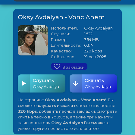
Oksy Avdalyan - Vonc Anem
Исполнитель:
Oksy Avdalyan
Слушали:
1 522
Размер:
7.54 MB
Длительность:
03:17
Качество:
320 kbps
Добавлено:
19 сен 2025
В закладки
Слушать
Скачать
Oksy Avdalyan - Vonc Anem
Oksy Avdalyan - Vonc Anem
На странице
Oksy Avdalyan - Vonc Anem
!. Вы
сможете
слушать
и
скачать
песню в качестве
320 kbps
, добавить песню в закладки, смотреть
клип на песню в Youtube, а также при нажатии
на исполнителя
Oksy Avdalyan
Вы сможете
увидет другие песни этого исплонителя.