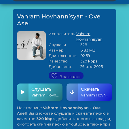
Vahram Hovhannisyan - Ove
Asel
Исполнитель:
Vahram
Hovhannisyan
Слушали:
328
Размер:
6.83 MB
Длительность:
02:59
Качество:
320 kbps
Добавлено:
29 июл 2025
В закладки
Слушать
Скачать
Vahram Hovhannisyan - Ove Asel
Vahram Hovhannisyan - Ove Asel
На странице
Vahram Hovhannisyan - Ove
Asel
!. Вы сможете
слушать
и
скачать
песню в
качестве
320 kbps
, добавить песню в закладки,
смотреть клип на песню в Youtube, а также при