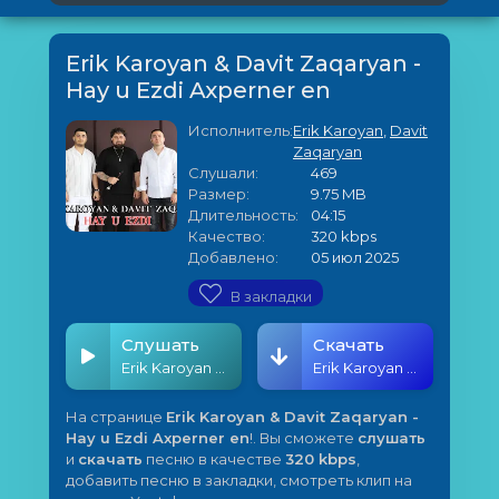
Erik Karoyan & Davit Zaqaryan -
Hay u Ezdi Axperner en
Исполнитель:
Erik Karoyan
,
Davit
Zaqaryan
Слушали:
469
Размер:
9.75 MB
Длительность:
04:15
Качество:
320 kbps
Добавлено:
05 июл 2025
В закладки
Слушать
Скачать
Erik Karoyan & Davit Zaqaryan - Hay u Ezdi Axperner en
Erik Karoyan & Davit Zaqaryan - Hay u Ezdi Axperner en
На странице
Erik Karoyan & Davit Zaqaryan -
Hay u Ezdi Axperner en
!. Вы сможете
слушать
и
скачать
песню в качестве
320 kbps
,
добавить песню в закладки, смотреть клип на