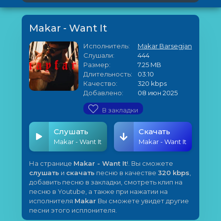
Makar - Want It
Исполнитель:
Makar Barsegjan
Слушали:
444
Размер:
7.25 MB
Длительность:
03:10
Качество:
320 kbps
Добавлено:
08 июн 2025
В закладки
Слушать
Скачать
Makar - Want It
Makar - Want It
На странице
Makar - Want It
!. Вы сможете
слушать
и
скачать
песню в качестве
320 kbps
,
добавить песню в закладки, смотреть клип на
песню в Youtube, а также при нажатии на
исполнителя
Makar
Вы сможете увидет другие
песни этого исплонителя.