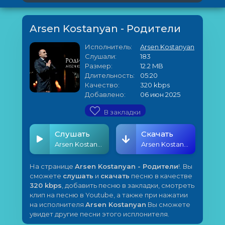
Arsen Kostanyan - Родители
Исполнитель:
Arsen Kostanyan
Слушали:
183
Размер:
12.2 MB
Длительность:
05:20
Качество:
320 kbps
Добавлено:
06 июн 2025
В закладки
Слушать
Скачать
Arsen Kostanyan - Родители
Arsen Kostanyan - Родители
На странице
Arsen Kostanyan - Родители
!. Вы
сможете
слушать
и
скачать
песню в качестве
320 kbps
, добавить песню в закладки, смотреть
клип на песню в Youtube, а также при нажатии
на исполнителя
Arsen Kostanyan
Вы сможете
увидет другие песни этого исплонителя.