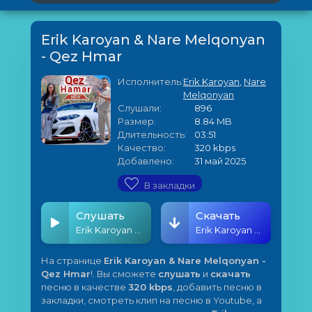
Erik Karoyan & Nare Melqonyan
- Qez Hmar
Исполнитель:
Erik Karoyan
,
Nare
Melqonyan
Слушали:
896
Размер:
8.84 MB
Длительность:
03:51
Качество:
320 kbps
Добавлено:
31 май 2025
В закладки
Слушать
Скачать
Erik Karoyan & Nare Melqonyan - Qez Hmar
Erik Karoyan & Nare Melqonyan - Qez Hmar
На странице
Erik Karoyan & Nare Melqonyan -
Qez Hmar
!. Вы сможете
слушать
и
скачать
песню в качестве
320 kbps
, добавить песню в
закладки, смотреть клип на песню в Youtube, а