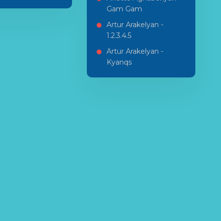
Gam Gam
Artur Arakelyan -
1.2.3.4.5
Artur Arakelyan -
Kyanqs