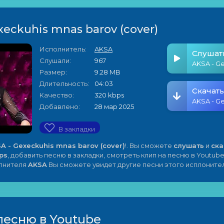
xeckuhis mnas barov (cover)
Исполнитель:
AKSA
Слушат
Слушали:
967
Размер:
9.28 MB
Длительность:
04:03
Скачать
Качество:
320 kbps
Добавлено:
28 мар 2025
В закладки
A - Gexeckuhis mnas barov (cover)
!. Вы сможете
слушать
и
ска
ps
, добавить песню в закладки, смотреть клип на песню в Youtube
олнителя
AKSA
Вы сможете увидет другие песни этого исплонител
песню в Youtube