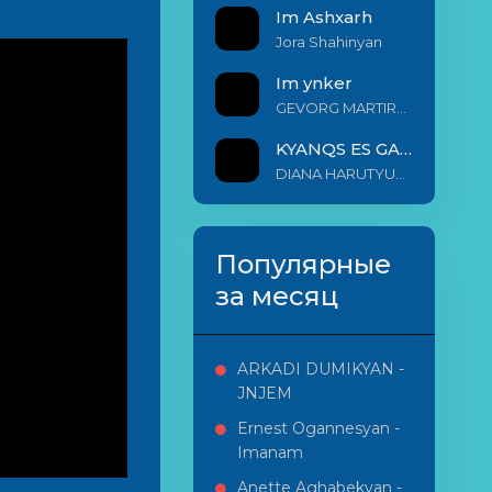
Im Ashxarh
Jora Shahinyan
Im ynker
GEVORG MARTIROSYAN
KYANQS ES GALIS EM
DIANA HARUTYUNYAN & ARSHAK BERNECYAN
Популярные
за месяц
ARKADI DUMIKYAN -
JNJEM
Ernest Ogannesyan -
Imanam
Anette Aghabekyan -