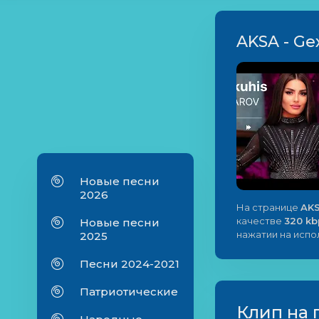
AKSA - Ge
Новые песни
2026
На странице
AKS
качестве
320 kb
Новые песни
нажатии на исп
2025
Песни 2024-2021
Патриотические
Клип на 