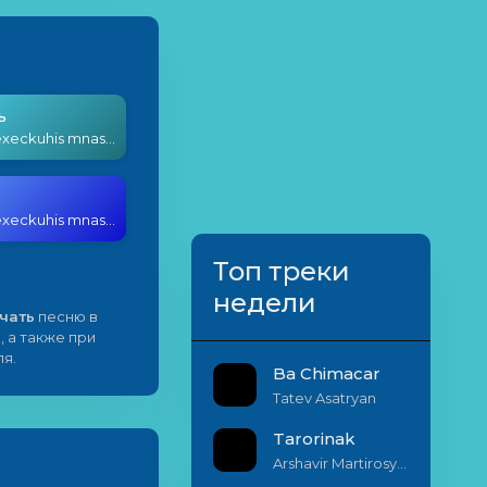
ь
AKSA - Gexeckuhis mnas barov (cover)
AKSA - Gexeckuhis mnas barov (cover)
Топ треки
недели
чать
песню в
, а также при
я.
Ba Chimacar
Tatev Asatryan
Tarorinak
Arshavir Martirosyan