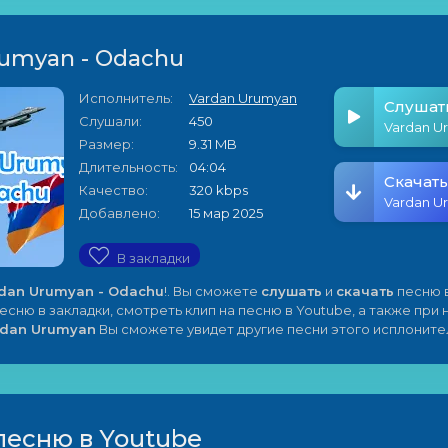
rumyan - Odachu
Исполнитель:
Vardan Urumyan
Слушат
Слушали:
450
Размер:
9.31 MB
Длительность:
04:04
Скачать
Качество:
320 kbps
Добавлено:
15 мар 2025
В закладки
dan Urumyan - Odachu
!. Вы сможете
слушать
и
скачать
песню 
песню в закладки, смотреть клип на песню в Youtube, а также при
rdan Urumyan
Вы сможете увидет другие песни этого исплоните
песню в Youtube