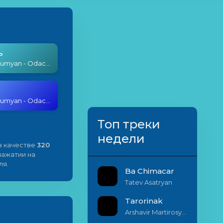
ь
Vardan Urumyan - Odachu
Vardan Urumyan - Odachu
Топ треки
недели
в качестве
320
 нажатии на
ля.
Ba Chimacar
Tatev Asatryan
Tarorinak
Arshavir Martirosyan