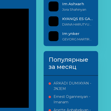
Im Ashxarh
Jora Shahinyan
KYANQS ES GALIS EM
DIANA HARUTYUNYAN & ARSHAK BERNECYAN
Im ynker
GEVORG MARTIROSYAN
Популярные
за месяц
ARKADI DUMIKYAN -
JNJEM
Ernest Ogannesyan -
Imanam
Anette Aghabekyan -