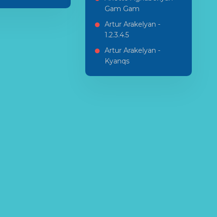
Gam Gam
Artur Arakelyan -
1.2.3.4.5
Artur Arakelyan -
Kyanqs