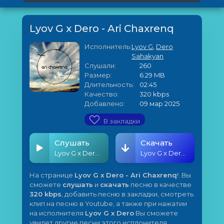
Lyov G x Dero - Ari Chaxrenq
Исполнитель:
Lyov G
,
Dero
Sahakyan
Слушали:
260
Размер:
6.29 MB
Длительность:
02:45
Качество:
320 kbps
Добавлено:
09 мар 2025
В закладки
Слушать
Скачать
Lyov G x Dero - Ari Chaxrenq
Lyov G x Dero - Ari Chaxrenq
На странице
Lyov G x Dero - Ari Chaxrenq
!. Вы
сможете
слушать
и
скачать
песню в качестве
320 kbps
, добавить песню в закладки, смотреть
клип на песню в Youtube, а также при нажатии
на исполнителя
Lyov G x Dero
Вы сможете
увидет другие песни этого исплонителя.