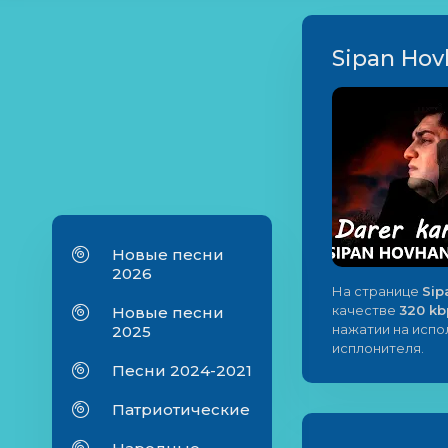
Sipan Hov
Новые песни
2026
На странице
Sip
качестве
320 kb
Новые песни
нажатии на исп
2025
исплонителя.
Песни 2024-2021
Патриотические