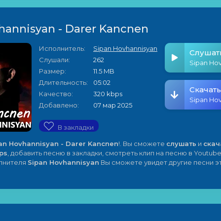
hannisyan - Darer Kancnen
Исполнитель:
Sipan Hovhannisyan
Слушат
Слушали:
262
Размер:
11.5 MB
Длительность:
05:02
Скачать
Качество:
320 kbps
Добавлено:
07 мар 2025
В закладки
an Hovhannisyan - Darer Kancnen
!. Вы сможете
слушать
и
скач
ps
, добавить песню в закладки, смотреть клип на песню в Youtube
олнителя
Sipan Hovhannisyan
Вы сможете увидет другие песни э