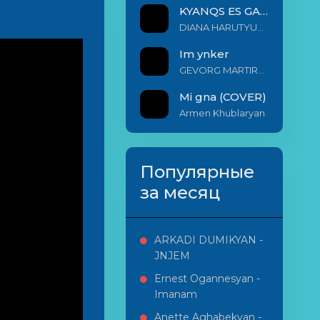
KYANQS ES GALIS EM
DIANA HARUTYUNYAN & ARSHAK BERNECYAN
Im ynker
GEVORG MARTIROSYAN
Mi gna (COVER)
Armen Khublaryan
Популярные
за месяц
ARKADI DUMIKYAN -
JNJEM
Ernest Ogannesyan -
Imanam
Anette Aghabekyan -