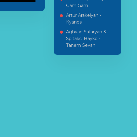
Gam Gam
Artur Arakelyan -
Kyanqs
Aghvan Safaryan &
Spitakci Hayko -
Tanem Sevan