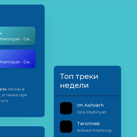
ь
Sipan Hovhannisyan - Darer Kancnen
Sipan Hovhannisyan - Darer Kancnen
Топ треки
недели
ать
песню в
, а также при
того
Im Ashxarh
Jora Shahinyan
Tarorinak
Arshavir Martirosyan