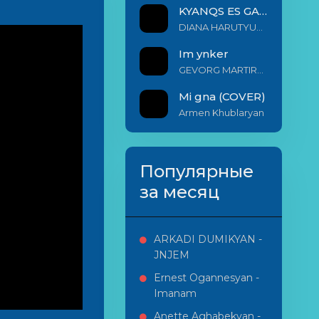
KYANQS ES GALIS EM
DIANA HARUTYUNYAN & ARSHAK BERNECYAN
Im ynker
GEVORG MARTIROSYAN
Mi gna (COVER)
Armen Khublaryan
Популярные
за месяц
ARKADI DUMIKYAN -
JNJEM
Ernest Ogannesyan -
Imanam
Anette Aghabekyan -