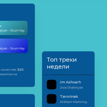
ь
lyan - Sirun Hay
lyan - Sirun Hay
Топ треки
недели
 качестве
320
 нажатии на
.
Im Ashxarh
Jora Shahinyan
Tarorinak
Arshavir Martirosyan