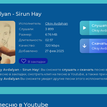
yan - Sirun Hay
Исполнитель:
Oksy Avdalyan
Слушат
Слушали:
3 899
Oksy Avda
Размер:
6.76 MB
Длительность:
02:57
Скачать
Качество:
320 kbps
Oksy Avda
Добавлено:
27 фев 2025
В закладки
y Avdalyan - Sirun Hay
!. Вы сможете
слушать
и
скачать
песню в
песню в закладки, смотреть клип на песню в Youtube, а также при
sy Avdalyan
Вы сможете увидет другие песни этого исплонителя
песню в Youtube