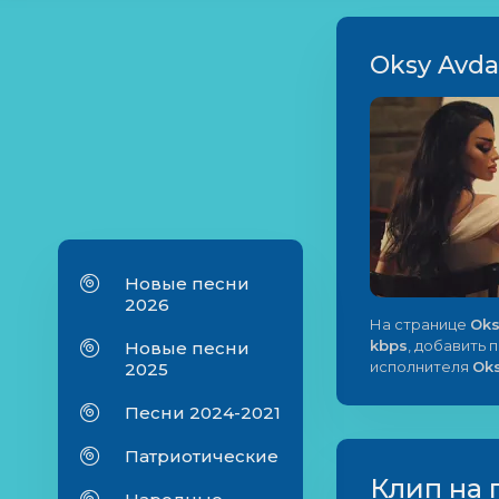
Oksy Avdal
Новые песни
2026
На странице
Oks
kbps
, добавить 
Новые песни
исполнителя
Ok
2025
Песни 2024-2021
Патриотические
Клип на 