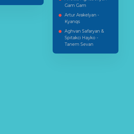
Gam Gam
Artur Arakelyan -
Kyanqs
Aghvan Safaryan &
Spitakci Hayko -
Tanem Sevan