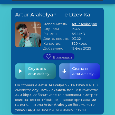
Artur Arakelyan - Te Dzev Ka
Исполнитель:
Artur Arakelyan
Слушали:
1 946
Размер:
6.94 MB
Длительность:
03:02
Качество:
320 kbps
Добавлено:
12 фев 2025
В закладки
Слушать
Скачать
Artur Arakelyan - Te Dzev Ka
Artur Arakelyan - Te Dzev Ka
На странице
Artur Arakelyan - Te Dzev Ka
!. Вы
сможете
слушать
и
скачать
песню в качестве
320 kbps
, добавить песню в закладки, смотреть
клип на песню в Youtube, а также при нажатии
на исполнителя
Artur Arakelyan
Вы сможете
увидет другие песни этого исплонителя.