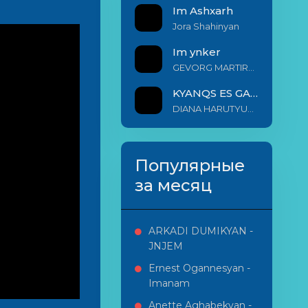
Im Ashxarh
Jora Shahinyan
Im ynker
GEVORG MARTIROSYAN
KYANQS ES GALIS EM
DIANA HARUTYUNYAN & ARSHAK BERNECYAN
Популярные
за месяц
ARKADI DUMIKYAN -
JNJEM
Ernest Ogannesyan -
Imanam
Anette Aghabekyan -