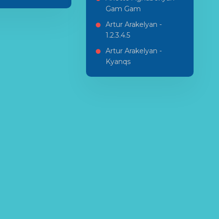
Gam Gam
Artur Arakelyan -
1.2.3.4.5
Artur Arakelyan -
Kyanqs