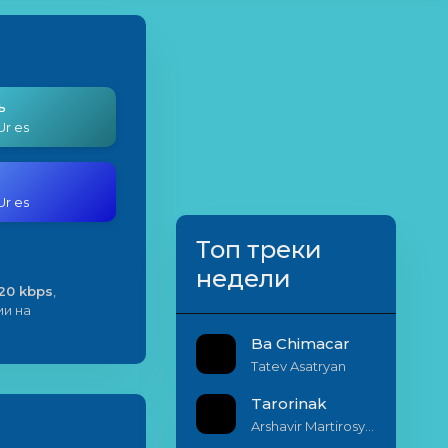
ь
Ur es
Ur es
Топ треки
недели
20 kbps
,
ии на
Ba Chimacar
Tatev Asatryan
Tarorinak
Arshavir Martirosyan