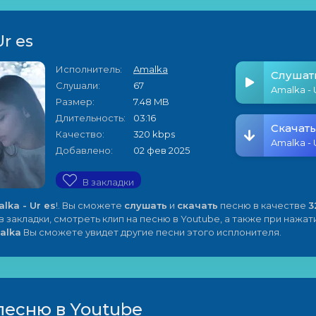
Ur es
Исполнитель:
Amalka
Слушат
Слушали:
67
Amalka - 
Размер:
7.48 MB
Длительность:
03:16
Скачать
Качество:
320 kbps
Amalka - 
Добавлено:
02 фев 2025
В закладки
lka - Ur es
!. Вы сможете
слушать
и
скачать
песню в качестве
3
 закладки, смотреть клип на песню в Youtube, а также при нажат
alka
Вы сможете увидет другие песни этого исплонителя.
песню в Youtube