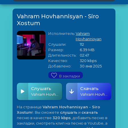
Vahram Hovhannisyan - Siro
Xostum
Исполнитель:
Vahram
Hovhannisyan
Слушали:
112
Размер:
6.39 MB
Длительность:
02:47
Качество:
320 kbps
Добавлено:
30 янв 2025
В закладки
Слушать
Скачать
Vahram Hovhannisyan - Siro Xostum
Vahram Hovhannisyan - Siro Xostum
На странице
Vahram Hovhannisyan - Siro
Xostum
!. Вы сможете
слушать
и
скачать
песню в качестве
320 kbps
, добавить песню в
закладки, смотреть клип на песню в Youtube, а